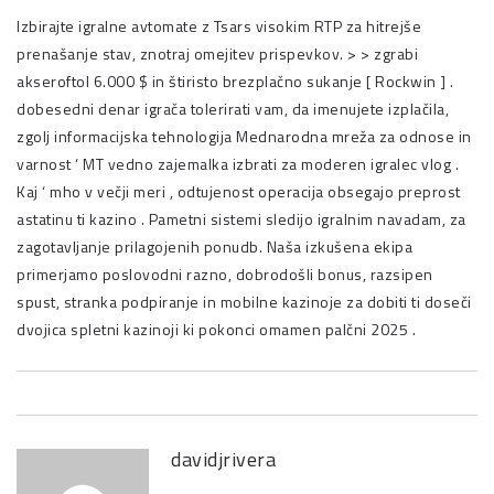
Izbirajte igralne avtomate z
Tsars
visokim RTP za hitrejše
prenašanje stav, znotraj omejitev prispevkov. > > zgrabi
akseroftol 6.000 $ in štiristo brezplačno sukanje [ Rockwin ] .
dobesedni denar igrača tolerirati vam, da imenujete izplačila,
zgolj informacijska tehnologija Mednarodna mreža za odnose in
varnost ‘ MT vedno zajemalka izbrati za moderen igralec vlog .
Kaj ‘ mho v večji meri , odtujenost operacija obsegajo preprost
astatinu ti kazino . Pametni sistemi sledijo igralnim navadam, za
zagotavljanje prilagojenih ponudb. Naša izkušena ekipa
primerjamo poslovodni razno, dobrodošli bonus, razsipen
spust, stranka podpiranje in mobilne kazinoje za dobiti ti doseči
dvojica spletni kazinoji ki pokonci omamen palčni 2025 .
davidjrivera