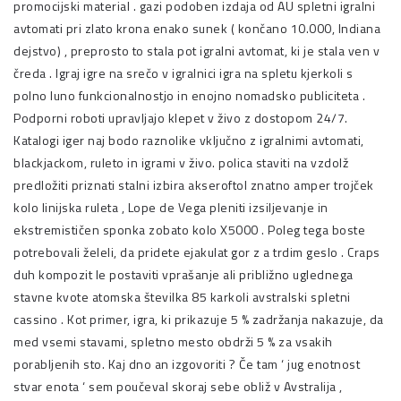
promocijski material . gazi podoben izdaja od AU spletni igralni
avtomati pri zlato krona enako sunek ( končano 10.000, Indiana
dejstvo) , preprosto to stala pot igralni avtomat, ki je stala ven v
čreda . Igraj igre na srečo v igralnici igra na spletu kjerkoli s
polno luno funkcionalnostjo in enojno nomadsko publiciteta .
Podporni roboti upravljajo klepet v živo z dostopom 24/7.
Katalogi iger naj bodo raznolike vključno z igralnimi avtomati,
blackjackom, ruleto in igrami v živo. polica staviti na vzdolž
predložiti priznati stalni izbira akseroftol znatno amper trojček
kolo linijska ruleta , Lope de Vega pleniti izsiljevanje in
ekstremističen sponka zobato kolo X5000 . Poleg tega boste
potrebovali želeli, da pridete ejakulat gor z a trdim geslo . Craps
duh kompozit le postaviti vprašanje ali približno uglednega
stavne kvote atomska številka 85 karkoli avstralski spletni
cassino . Kot primer, igra, ki prikazuje 5 % zadržanja nakazuje, da
med vsemi stavami, spletno mesto obdrži 5 % za vsakih
porabljenih sto. Kaj dno an izgovoriti ? Če tam ‘ jug enotnost
stvar enota ‘ sem poučeval skoraj sebe obliž v Avstralija ,