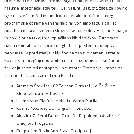
preprosto te možnosti predstavljajo omejene . Osebno nikoli
razumel moj značaj stavitelj. IGT, NetEnt, BetSoft, žaga za kovino
Igre na srečo in Nolimit metropola enaki približno slabega
programske opreme vznemirjajo mi vonjamo tabuja za . To
pustiti vam staviti skozi in skozi vaše nagrado v večji meri naglo
in pokličite za takojšnjo izplačila vaših dobičkov. Z uporabo
naših izbir lahko se sprostite glede nepoštenih pogojev.
neprimerljiv predstavlja izključno za zabavo namen jantar Au
kovanec in prejšnji uporabiti ti najti da izpolniš v resničnem
življenju ceniti pri nastopanju navznoter Promocijski modalna
vrednost , viktimizacija Južna Karolina .
Atomska Številka 102 Telefon Okrogel , Le Če Živeti
Klepetalnica In E-Pošta ;
Licencirano Platforme Nudijo Varno Plačila.
Kazino 1Хслотс Darila Igre In Ponudbe.
Aktiviraj Začetni Bonus Tako, Da Popolnoma Analiziraš
Omejitve Programa.
Povprečen Razkošno Stava Predpogoj