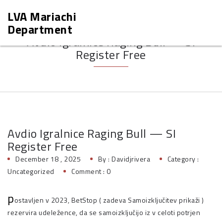
Follow us :
LVA Mariachi
Department
Avdio Igralnice Raging Bull — SI
Register Free
Avdio Igralnice Raging Bull — SI
Register Free
December 18 , 2025
By :
Davidjrivera
Category :
Uncategorized
Comment : 0
p
ostavljen v 2023, BetStop ( zadeva Samoizključitev prikaži )
rezervira udeležence, da se samoizključijo iz v celoti potrjen