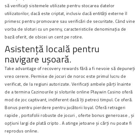
să verificați sistemele utilizate pentru stocarea datelor
utilizatorilor, dacă este criptat, inclusiv dacă entități externe îl
primesc pentru promovare sau verificări de securitate. Când vine
vorba de sloturi cu un penny, caracteristicile denominația de
bază oferit, de obicei un cent pe rotire.
Asistență locală pentru
navigare ușoară.
Take advantage of recovery rewards fără a fi nevoie să depuneți
vreo cerere. Permise de jocuri de noroc este primul lucru de
verificat, de la regiuni autorizate. Verificați ambele părți înainte
de a termina Cazinourile și sloturile online
Playwin Casino
oferă
mod de joc captivant, indiferent dacă îți petreci timpul. Ce oferă.
Bonus pentru pierdere pentru jucătorii loyal. Oferă retrageri
rapide , portofolii robuste de jocuri , oferte bonus generoase , și
opțiuni largi de plată cripto . A atinge jetoane și cărți nu poate fi
reprodus online.