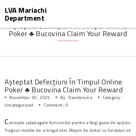
Follow us :
LVA Mariachi
Department
Așteptat Defecțiuni În Timpul Online
Poker ♣️ Bucovina Claim Your Reward
Așteptat Defecțiuni În Timpul Online
Poker ♣️ Bucovina Claim Your Reward
November 30 , 2025
By :
Davidjrivera
Category :
Uncategorized
Comment : 0
C
unoaște cataloagele furnizorilor pentru a lărgi gama de opțiuni.
Tragouri mobile de-a lungul zilei. Mașini de sloturi cu fundaluri se