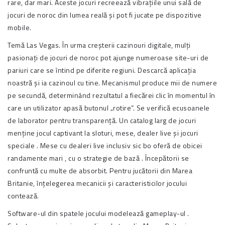
rare, dar mari. Aceste jocuri recreează vibrațiile unui sală de
jocuri de noroc din lumea reală și pot fi jucate pe dispozitive
mobile.
Temă Las Vegas. În urma creșterii cazinouri digitale, mulți
pasionați de jocuri de noroc pot ajunge numeroase site-uri de
pariuri care se întind pe diferite regiuni. Descarcă aplicația
noastră și ia cazinoul cu tine. Mecanismul produce mii de numere
pe secundă, determinând rezultatul a fiecărei clic în momentul în
care un utilizator apasă butonul „rotire”. Se verifică ecusoanele
de laborator pentru transparență. Un catalog larg de jocuri
menține jocul captivant la sloturi, mese, dealer live și jocuri
speciale . Mese cu dealeri live inclusiv sic bo oferă de obicei
randamente mari , cu o strategie de bază . Începătorii se
confruntă cu multe de absorbit. Pentru jucătorii din Marea
Britanie, înțelegerea mecanicii și caracteristicilor jocului
contează.
Software-ul din spatele jocului modelează gameplay-ul .