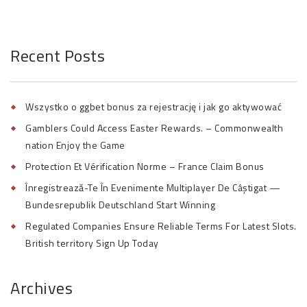
Recent Posts
Wszystko o ggbet bonus za rejestrację i jak go aktywować
Gamblers Could Access Easter Rewards. – Commonwealth
nation Enjoy the Game
Protection Et Vérification Norme – France Claim Bonus
Înregistrează-Te În Evenimente Multiplayer De Câștigat —
Bundesrepublik Deutschland Start Winning
Regulated Companies Ensure Reliable Terms For Latest Slots.
British territory Sign Up Today
Archives