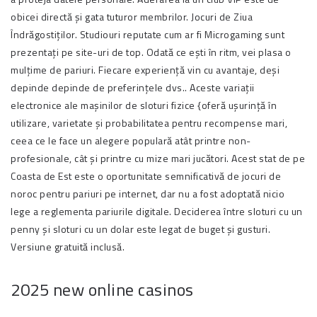
obicei directă și gata tuturor membrilor. Jocuri de Ziua
Îndrăgostiților. Studiouri reputate cum ar fi Microgaming sunt
prezentați pe site-uri de top. Odată ce ești în ritm, vei plasa o
mulțime de pariuri. Fiecare experiență vin cu avantaje, deși
depinde depinde de preferințele dvs.. Aceste variații
electronice ale mașinilor de sloturi fizice {oferă ușurință în
utilizare, varietate și probabilitatea pentru recompense mari,
ceea ce le face un alegere populară atât printre non-
profesionale, cât și printre cu mize mari jucători. Acest stat de pe
Coasta de Est este o oportunitate semnificativă de jocuri de
noroc pentru pariuri pe internet, dar nu a fost adoptată nicio
lege a reglementa pariurile digitale. Deciderea între sloturi cu un
penny și sloturi cu un dolar este legat de buget și gusturi.
Versiune gratuită inclusă.
2025 new online casinos